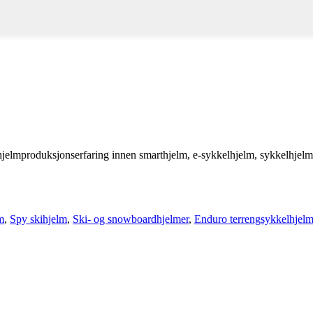
 hjelmproduksjonserfaring innen smarthjelm, e-sykkelhjelm, sykkelhjelm,
m
,
Spy skihjelm
,
Ski- og snowboardhjelmer
,
Enduro terrengsykkelhjel