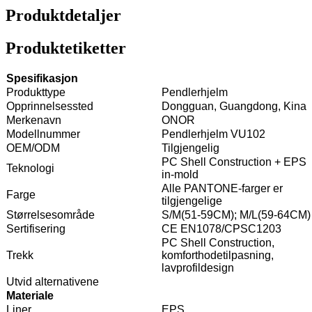
Produktdetaljer
Produktetiketter
Spesifikasjon
Produkttype
Pendlerhjelm
Opprinnelsessted
Dongguan, Guangdong, Kina
Merkenavn
ONOR
Modellnummer
Pendlerhjelm VU102
OEM/ODM
Tilgjengelig
PC Shell Construction + EPS
Teknologi
in-mold
Alle PANTONE-farger er
Farge
tilgjengelige
Størrelsesområde
S/M(51-59CM); M/L(59-64CM)
Sertifisering
CE EN1078/CPSC1203
PC Shell Construction,
Trekk
komforthodetilpasning,
lavprofildesign
Utvid alternativene
Materiale
Liner
EPS