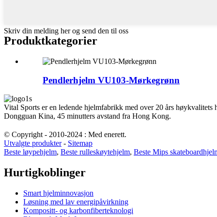
Skriv din melding her og send den til oss
Produktkategorier
Pendlerhjelm VU103-Mørkegrønn
Vital Sports er en ledende hjelmfabrikk med over 20 års høykvalitets
Dongguan Kina, 45 minutters avstand fra Hong Kong.
© Copyright - 2010-2024 : Med enerett.
Utvalgte produkter
-
Sitemap
Beste løypehjelm
,
Beste rulleskøytehjelm
,
Beste Mips skateboardhjel
Hurtigkoblinger
Smart hjelminnovasjon
Løsning med lav energipåvirkning
Kompositt- og karbonfiberteknologi