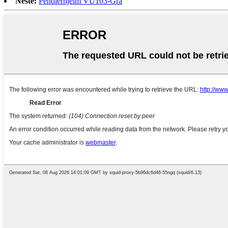
Neste:
Pendlerhjelm VU103-Grå