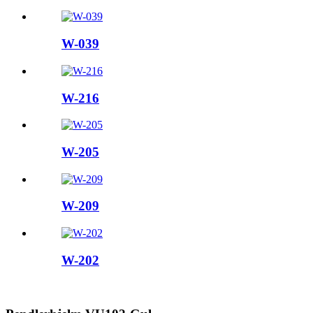
W-039
W-216
W-205
W-209
W-202