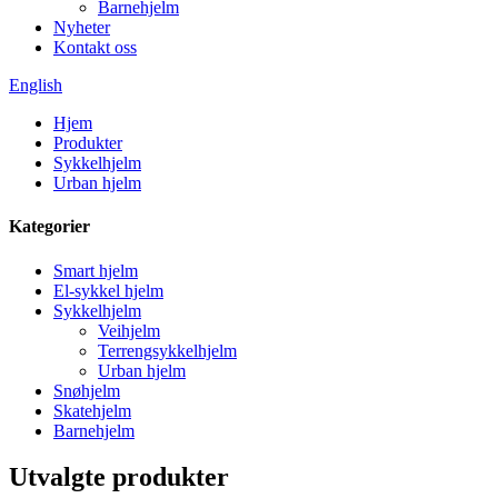
Barnehjelm
Nyheter
Kontakt oss
English
Hjem
Produkter
Sykkelhjelm
Urban hjelm
Kategorier
Smart hjelm
El-sykkel hjelm
Sykkelhjelm
Veihjelm
Terrengsykkelhjelm
Urban hjelm
Snøhjelm
Skatehjelm
Barnehjelm
Utvalgte produkter