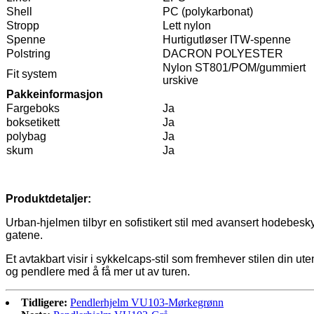
Shell
PC (polykarbonat)
Stropp
Lett nylon
Spenne
Hurtigutløser ITW-spenne
Polstring
DACRON POLYESTER
Nylon ST801/POM/gummiert
Fit system
urskive
Pakkeinformasjon
Fargeboks
Ja
boksetikett
Ja
polybag
Ja
skum
Ja
Produktdetaljer:
Urban-hjelmen tilbyr en sofistikert stil med avansert hodebeskyt
gatene.
Et avtakbart visir i sykkelcaps-stil som fremhever stilen din ut
og pendlere med å få mer ut av turen.
Tidligere:
Pendlerhjelm VU103-Mørkegrønn