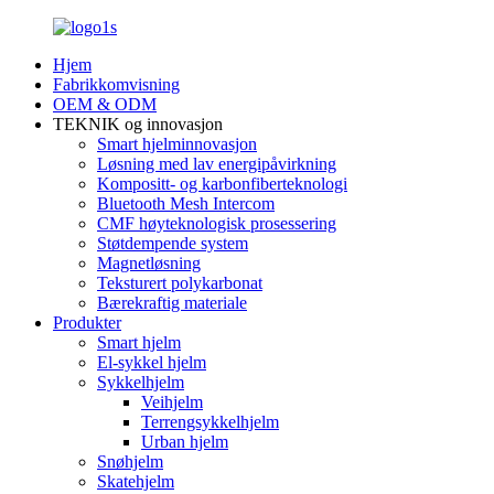
Hjem
Fabrikkomvisning
OEM & ODM
TEKNIK og innovasjon
Smart hjelminnovasjon
Løsning med lav energipåvirkning
Kompositt- og karbonfiberteknologi
Bluetooth Mesh Intercom
CMF høyteknologisk prosessering
Støtdempende system
Magnetløsning
Teksturert polykarbonat
Bærekraftig materiale
Produkter
Smart hjelm
El-sykkel hjelm
Sykkelhjelm
Veihjelm
Terrengsykkelhjelm
Urban hjelm
Snøhjelm
Skatehjelm