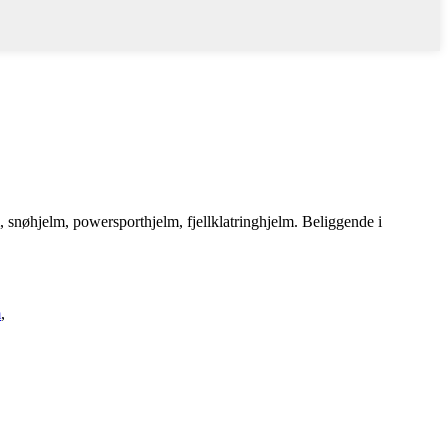
 snøhjelm, powersporthjelm, fjellklatringhjelm. Beliggende i
m
,