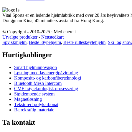
Vital Sports er en ledende hjelmfabrikk med over 20 års høykvalitets
Dongguan Kina, 45 minutters avstand fra Hong Kong.
© Copyright - 2010-2025 : Med enerett.
Utvalgte produkter
-
Nettstedkart
Spy skihjelm
,
Beste løypehjelm
,
Beste rulleskøytehjelm
,
Ski- og sno
Hurtigkoblinger
Smart hjelminnovasjon
Løsning med lav energipåvirkning
Kompositt- og karbonfiberteknologi
Bluetooth Mesh Intercom
CMF høyteknologisk prosessering
Støtdempende system
Magnetløsning
Teksturert polykarbonat
Bærekraftig materiale
Ta kontakt