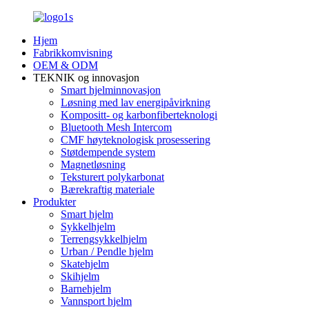
Hjem
Fabrikkomvisning
OEM & ODM
TEKNIK og innovasjon
Smart hjelminnovasjon
Løsning med lav energipåvirkning
Kompositt- og karbonfiberteknologi
Bluetooth Mesh Intercom
CMF høyteknologisk prosessering
Støtdempende system
Magnetløsning
Teksturert polykarbonat
Bærekraftig materiale
Produkter
Smart hjelm
Sykkelhjelm
Terrengsykkelhjelm
Urban / Pendle hjelm
Skatehjelm
Skihjelm
Barnehjelm
Vannsport hjelm