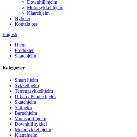
Downhill hjelm
Motorsykkel hjelm
Klatrehjelm
Nyheter
Kontakt oss
English
Hjem
Produkter
Skatehjelm
Kategorier
Smart hjelm
Sykkelhjelm
Terrengsykkelhjelm
Urban / Pendle hjelm
Skatehjelm
Skihjelm
Barnehjelm
Vannsport hjelm
Downhill sykkel
Motorsykkel hjelm
Klatrehjelm