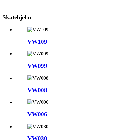
Skatehjelm
VW109
VW099
VW008
VW006
VW030