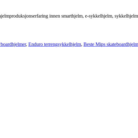
 hjelmproduksjonserfaring innen smarthjelm, e-sykkelhjelm, sykkelhjelm,
wboardhjelmer
,
Enduro terrengsykkelhjelm
,
Beste Mips skateboardhjel