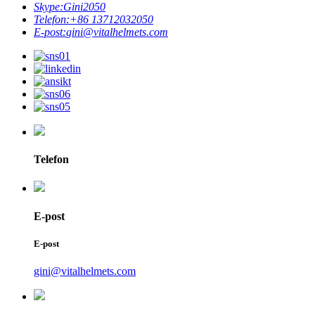
Skype:
Gini2050
Telefon:
+86 13712032050
E-post:
gini@vitalhelmets.com
Telefon
E-post
E-post
gini@vitalhelmets.com