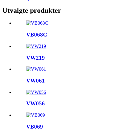
Utvalgte produkter
VB068C
VW219
VW061
VW056
VB069