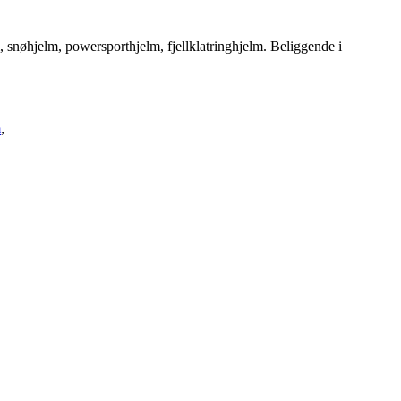
 snøhjelm, powersporthjelm, fjellklatringhjelm. Beliggende i
m
,