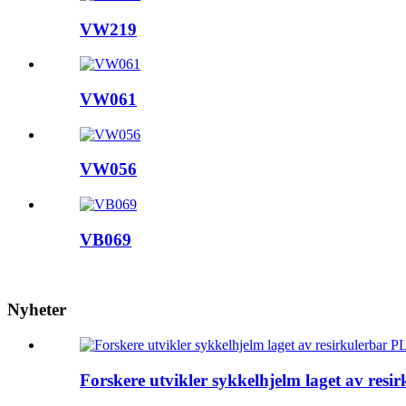
VW219
VW061
VW056
VB069
Nyheter
Forskere utvikler sykkelhjelm laget av res