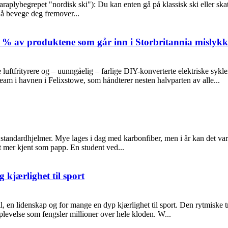
aplybegrepet "nordisk ski"): Du kan enten gå på klassisk ski eller skate
 å bevege deg fremover...
 % av produktene som går inn i Storbritannia mislykkes
uftfrityrere og – uunngåelig – farlige DIY-konverterte elektriske sykler
eam i havnen i Felixstowe, som håndterer nesten halvparten av alle...
 standardhjelmer. Mye lages i dag med karbonfiber, men i år kan det varm
et mer kjent som papp. En student ved...
g kjærlighet til sport
til, en lidenskap og for mange en dyp kjærlighet til sport. Den rytmiske
levelse som fengsler millioner over hele kloden. W...