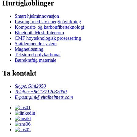
Hurtigkoblinger
Smart hjelminnovasjon
Løsning med lav energipåvirkning
Kompositt- og karbonfiberteknologi
Bluetooth Mesh Intercom
CMF høyteknologisk prosessering
Støtdempende system
Magnetløsning
Teksturert polykarbonat
Bærekraftig materiale
Ta kontakt
Skype:
Gini2050
Telefon:
+86 13712032050
E-post:
gini@vitalhelmets.com