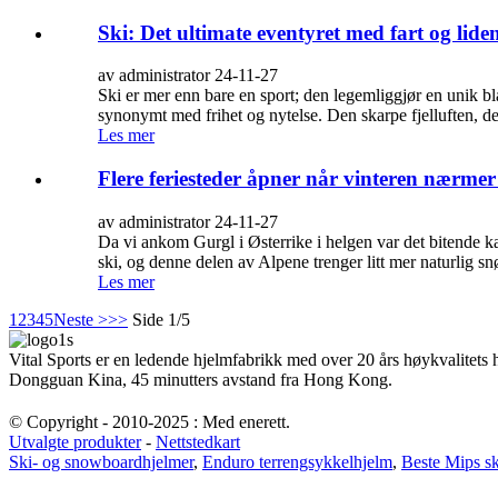
Ski: Det ultimate eventyret med fart og lid
av administrator 24-11-27
Ski er mer enn bare en sport; den legemliggjør en unik b
synonymt med frihet og nytelse. Den skarpe fjelluften, de
Les mer
Flere feriesteder åpner når vinteren nærmer
av administrator 24-11-27
Da vi ankom Gurgl i Østerrike i helgen var det bitende k
ski, og denne delen av Alpene trenger litt mer naturlig sn
Les mer
1
2
3
4
5
Neste >
>>
Side 1/5
Vital Sports er en ledende hjelmfabrikk med over 20 års høykvalitets
Dongguan Kina, 45 minutters avstand fra Hong Kong.
© Copyright - 2010-2025 : Med enerett.
Utvalgte produkter
-
Nettstedkart
Ski- og snowboardhjelmer
,
Enduro terrengsykkelhjelm
,
Beste Mips s