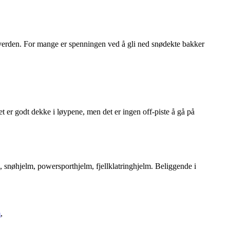
e verden. For mange er spenningen ved å gli ned snødekte bakker
 er godt dekke i løypene, men det er ingen off-piste å gå på
 snøhjelm, powersporthjelm, fjellklatringhjelm. Beliggende i
m
,