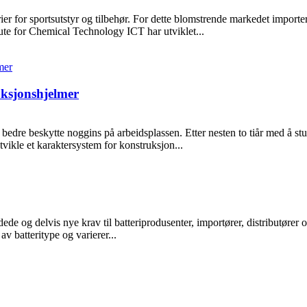
terier for sportsutstyr og tilbehør. For dette blomstrende markedet impor
ute for Chemical Technology ICT har utviklet...
uksjonshjelmer
 bedre beskytte noggins på arbeidsplassen. Etter nesten to tiår med å stu
tvikle et karaktersystem for konstruksjon...
e og delvis nye krav til batteriprodusenter, importører, distributører og
 batteritype og varierer...