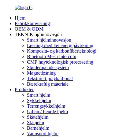
Hjem
Fabrikkomvisning
OEM & ODM
TEKNIK og innovasjon
Smart hjelminnovasjon
Løsning med lav energipåvirkning
Kompositt- og karbonfiberteknologi
Bluetooth Mesh Intercom
CMF høyteknologisk prosessering
Støtdempende system
Magnetløsning
Teksturert polykarbonat
Bærekraftig materiale
Produkter
Smart hjelm
Sykkelhjelm
Terrengsykkelhjelm
Urban / Pendle hjelm
Skatehjelm
Skihjelm
Barnehjelm
Vannsport hjelm