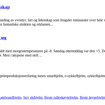
enskap
landing av eventyr, fart og lidenskap som fengsler entusiaster over hel
n fantastiske utsikten og reklamen...
 seg
aldt med morgentemperaturen på -8. Søndag ettermiddag var den +5. Det
ø. Men i løypene med stell ...
 hjelmproduksjonserfaring innen smarthjelm, e-sykkelhjelm, sykkelhjelm,
kateboardhjelm
,
Spy skihjelm
,
Beste rulleskøytehjelm
,
Beste løypehjel