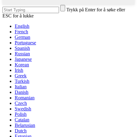
Trykk på Enter for å søke eller
ESC for å lukke
English
French
German
Portuguese
Spanish
Russian
Japanese
Korean
Irish
Greek
Turkish
Italian
Danish
Romanian
Czech
Swedish
Polish
Catalan
Belarusian
Dutch
Estonian