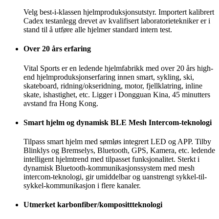
Velg best-i-klassen hjelmproduksjonsutstyr. Importert kalibrert
Cadex testanlegg drevet av kvalifisert laboratorietekniker er i
stand til å utføre alle hjelmer standard intern test.
Over 20 års erfaring
Vital Sports er en ledende hjelmfabrikk med over 20 års high-
end hjelmproduksjonserfaring innen smart, sykling, ski,
skateboard, ridning/okseridning, motor, fjellklatring, inline
skate, ishastighet, etc. Ligger i Dongguan Kina, 45 minutters
avstand fra Hong Kong.
Smart hjelm og dynamisk BLE Mesh Intercom-teknologi
Tilpass smart hjelm med sømløs integrert LED og APP. Tilby
Blinklys og Bremselys, Bluetooth, GPS, Kamera, etc. ledende
intelligent hjelmtrend med tilpasset funksjonalitet. Sterkt i
dynamisk Bluetooth-kommunikasjonssystem med mesh
intercom-teknologi, gir umiddelbar og uanstrengt sykkel-til-
sykkel-kommunikasjon i flere kanaler.
Utmerket karbonfiber/komposittteknologi