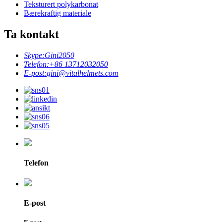
Teksturert polykarbonat
Bærekraftig materiale
Ta kontakt
Skype:
Gini2050
Telefon:
+86 13712032050
E-post:
gini@vitalhelmets.com
Telefon
E-post