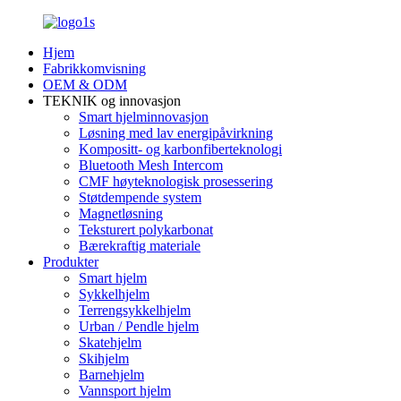
Hjem
Fabrikkomvisning
OEM & ODM
TEKNIK og innovasjon
Smart hjelminnovasjon
Løsning med lav energipåvirkning
Kompositt- og karbonfiberteknologi
Bluetooth Mesh Intercom
CMF høyteknologisk prosessering
Støtdempende system
Magnetløsning
Teksturert polykarbonat
Bærekraftig materiale
Produkter
Smart hjelm
Sykkelhjelm
Terrengsykkelhjelm
Urban / Pendle hjelm
Skatehjelm
Skihjelm
Barnehjelm
Vannsport hjelm