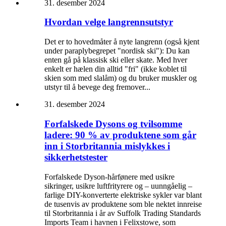
31. desember 2024
Hvordan velge langrennsutstyr
Det er to hovedmåter å nyte langrenn (også kjent
under paraplybegrepet "nordisk ski"): Du kan
enten gå på klassisk ski eller skate. Med hver
enkelt er hælen din alltid "fri" (ikke koblet til
skien som med slalåm) og du bruker muskler og
utstyr til å bevege deg fremover...
31. desember 2024
Forfalskede Dysons og tvilsomme
ladere: 90 % av produktene som går
inn i Storbritannia mislykkes i
sikkerhetstester
Forfalskede Dyson-hårfønere med usikre
sikringer, usikre luftfrityrere og – uunngåelig –
farlige DIY-konverterte elektriske sykler var blant
de tusenvis av produktene som ble nektet innreise
til Storbritannia i år av Suffolk Trading Standards
Imports Team i havnen i Felixstowe, som