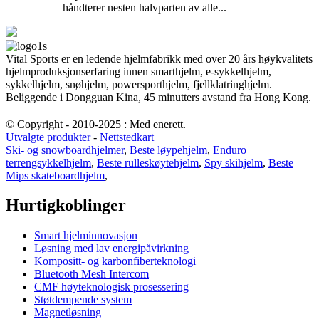
håndterer nesten halvparten av alle...
Vital Sports er en ledende hjelmfabrikk med over 20 års høykvalitets
hjelmproduksjonserfaring innen smarthjelm, e-sykkelhjelm,
sykkelhjelm, snøhjelm, powersporthjelm, fjellklatringhjelm.
Beliggende i Dongguan Kina, 45 minutters avstand fra Hong Kong.
© Copyright - 2010-2025 : Med enerett.
Utvalgte produkter
-
Nettstedkart
Ski- og snowboardhjelmer
,
Beste løypehjelm
,
Enduro
terrengsykkelhjelm
,
Beste rulleskøytehjelm
,
Spy skihjelm
,
Beste
Mips skateboardhjelm
,
Hurtigkoblinger
Smart hjelminnovasjon
Løsning med lav energipåvirkning
Kompositt- og karbonfiberteknologi
Bluetooth Mesh Intercom
CMF høyteknologisk prosessering
Støtdempende system
Magnetløsning