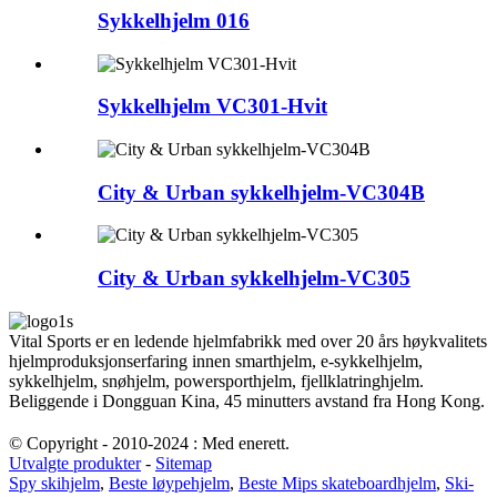
Sykkelhjelm 016
Sykkelhjelm VC301-Hvit
City & Urban sykkelhjelm-VC304B
City & Urban sykkelhjelm-VC305
Vital Sports er en ledende hjelmfabrikk med over 20 års høykvalitets
hjelmproduksjonserfaring innen smarthjelm, e-sykkelhjelm,
sykkelhjelm, snøhjelm, powersporthjelm, fjellklatringhjelm.
Beliggende i Dongguan Kina, 45 minutters avstand fra Hong Kong.
© Copyright - 2010-2024 : Med enerett.
Utvalgte produkter
-
Sitemap
Spy skihjelm
,
Beste løypehjelm
,
Beste Mips skateboardhjelm
,
Ski-