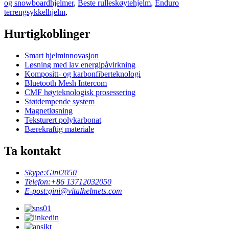
og snowboardhjelmer
,
Beste rulleskøytehjelm
,
Enduro
terrengsykkelhjelm
,
Hurtigkoblinger
Smart hjelminnovasjon
Løsning med lav energipåvirkning
Kompositt- og karbonfiberteknologi
Bluetooth Mesh Intercom
CMF høyteknologisk prosessering
Støtdempende system
Magnetløsning
Teksturert polykarbonat
Bærekraftig materiale
Ta kontakt
Skype:
Gini2050
Telefon:
+86 13712032050
E-post:
gini@vitalhelmets.com