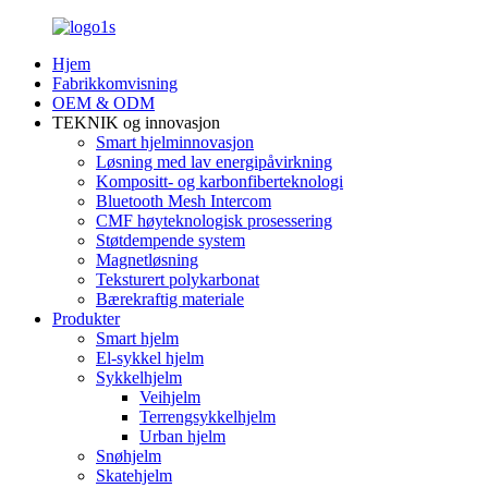
Hjem
Fabrikkomvisning
OEM & ODM
TEKNIK og innovasjon
Smart hjelminnovasjon
Løsning med lav energipåvirkning
Kompositt- og karbonfiberteknologi
Bluetooth Mesh Intercom
CMF høyteknologisk prosessering
Støtdempende system
Magnetløsning
Teksturert polykarbonat
Bærekraftig materiale
Produkter
Smart hjelm
El-sykkel hjelm
Sykkelhjelm
Veihjelm
Terrengsykkelhjelm
Urban hjelm
Snøhjelm
Skatehjelm