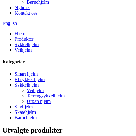
Barnehjelm
Nyheter
Kontakt oss
English
Hjem
Produkter
Sykkelhjelm
Veihjelm
Kategorier
Smart hjelm
El-sykkel hjelm
Sykkelhjelm
Veihjelm
Terrengsykkelhjelm
Urban hjelm
Snøhjelm
Skatehjelm
Barnehjelm
Utvalgte produkter