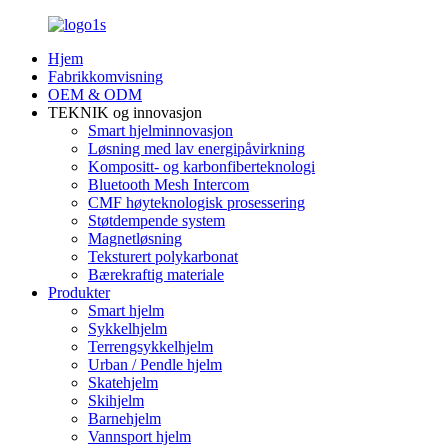
Hjem
Fabrikkomvisning
OEM & ODM
TEKNIK og innovasjon
Smart hjelminnovasjon
Løsning med lav energipåvirkning
Kompositt- og karbonfiberteknologi
Bluetooth Mesh Intercom
CMF høyteknologisk prosessering
Støtdempende system
Magnetløsning
Teksturert polykarbonat
Bærekraftig materiale
Produkter
Smart hjelm
Sykkelhjelm
Terrengsykkelhjelm
Urban / Pendle hjelm
Skatehjelm
Skihjelm
Barnehjelm
Vannsport hjelm