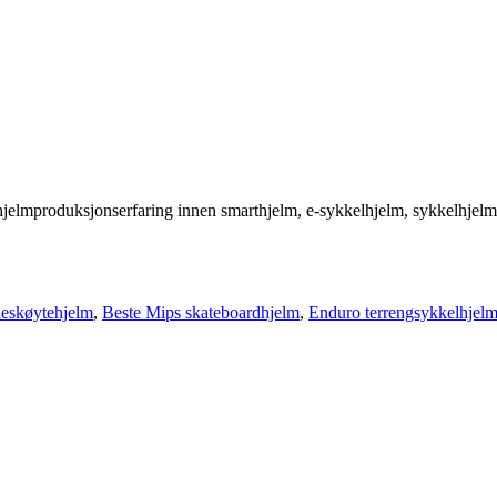
 hjelmproduksjonserfaring innen smarthjelm, e-sykkelhjelm, sykkelhjelm,
leskøytehjelm
,
Beste Mips skateboardhjelm
,
Enduro terrengsykkelhjel