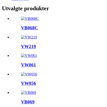
Utvalgte produkter
VB068C
VW219
VW061
VW056
VB069