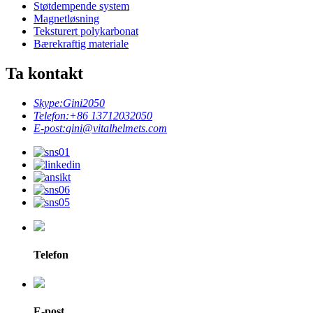
Støtdempende system
Magnetløsning
Teksturert polykarbonat
Bærekraftig materiale
Ta kontakt
Skype:
Gini2050
Telefon:
+86 13712032050
E-post:
gini@vitalhelmets.com
Telefon
E-post