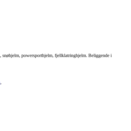
 snøhjelm, powersporthjelm, fjellklatringhjelm. Beliggende i
m
,