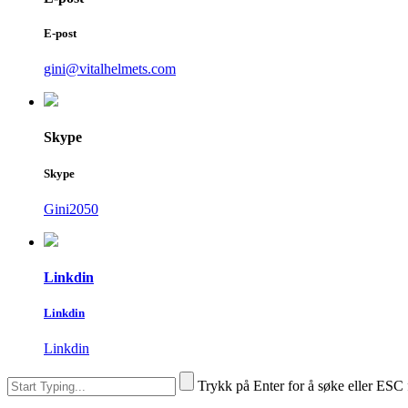
E-post
gini@vitalhelmets.com
Skype
Skype
Gini2050
Linkdin
Linkdin
Linkdin
Trykk på Enter for å søke eller ESC 