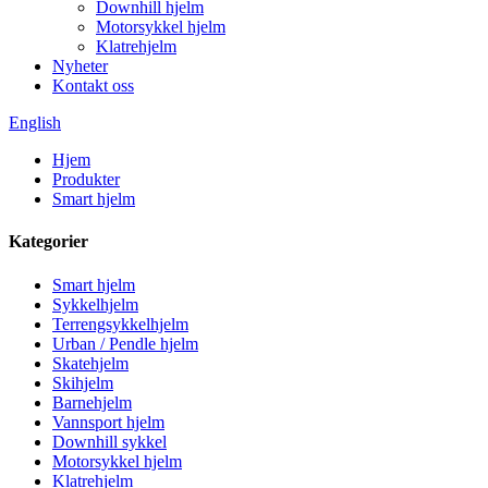
Downhill hjelm
Motorsykkel hjelm
Klatrehjelm
Nyheter
Kontakt oss
English
Hjem
Produkter
Smart hjelm
Kategorier
Smart hjelm
Sykkelhjelm
Terrengsykkelhjelm
Urban / Pendle hjelm
Skatehjelm
Skihjelm
Barnehjelm
Vannsport hjelm
Downhill sykkel
Motorsykkel hjelm
Klatrehjelm