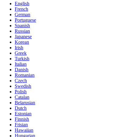
English
French
German
Portuguese
Spanish
Russian
Japanese
Korean
Irish
Greek
Turkish
Italian
Danish
Romanian
Czech
Swedish
Polish
Catalan
Belarusian
Dutch
Estonian
Finnish
Frisian
Hawaiian
Hungarian