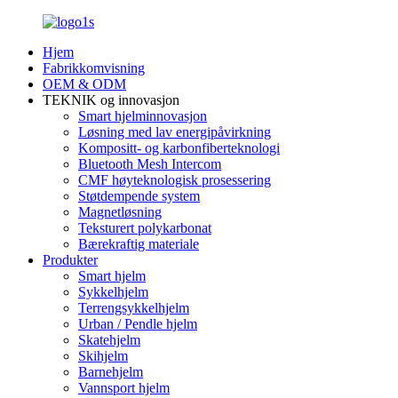
Hjem
Fabrikkomvisning
OEM & ODM
TEKNIK og innovasjon
Smart hjelminnovasjon
Løsning med lav energipåvirkning
Kompositt- og karbonfiberteknologi
Bluetooth Mesh Intercom
CMF høyteknologisk prosessering
Støtdempende system
Magnetløsning
Teksturert polykarbonat
Bærekraftig materiale
Produkter
Smart hjelm
Sykkelhjelm
Terrengsykkelhjelm
Urban / Pendle hjelm
Skatehjelm
Skihjelm
Barnehjelm
Vannsport hjelm