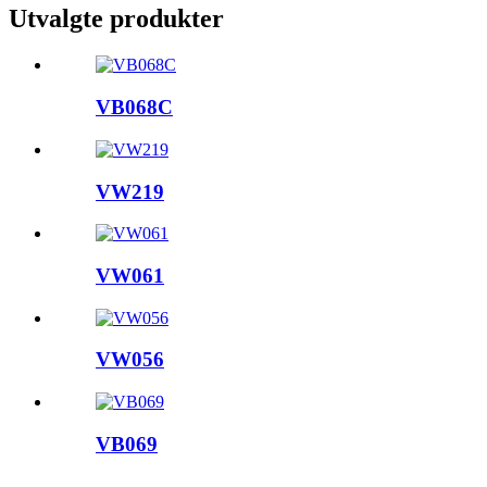
Utvalgte produkter
VB068C
VW219
VW061
VW056
VB069