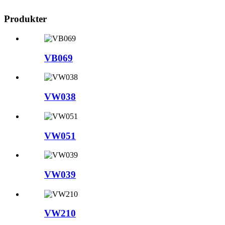
Produkter
VB069
VW038
VW051
VW039
VW210