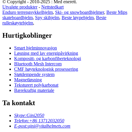
© Copyright - 2010-2025 : Med enerett.
Utvalgte produkter
-
Nettstedkart
Enduro terrengsykkelhjelm
,
Ski- og snowboardhjelmer
,
Beste Mips
skateboardhjelm
,
Spy skihjelm
,
Beste løypehjelm
,
Beste
rulleskøytehjelm
,
Hurtigkoblinger
Smart hjelminnovasjon
Løsning med lav energipåvirkning
Kompositt- og karbonfiberteknologi
Bluetooth Mesh Intercom
CMF høyteknologisk prosessering
Støtdempende system
Magnetløsning
Teksturert polykarbonat
Bærekraftig materiale
Ta kontakt
Skype:
Gini2050
Telefon:
+86 13712032050
E-post:
gini@vitalhelmets.com