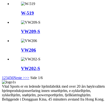
W-519
VW209-S
VW206
VW202-S
1
2
3
4
5
6
Neste >
>>
Side 1/6
Vital Sports er en ledende hjelmfabrikk med over 20 års høykvalitets
hjelmproduksjonserfaring innen smarthjelm, e-sykkelhjelm,
sykkelhjelm, snøhjelm, powersporthjelm, fjellklatringhjelm.
Beliggende i Dongguan Kina, 45 minutters avstand fra Hong Kong.