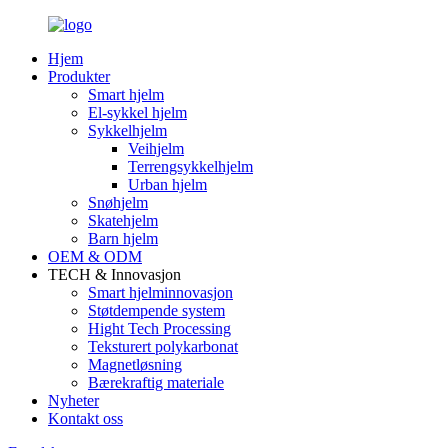
Hjem
Produkter
Smart hjelm
El-sykkel hjelm
Sykkelhjelm
Veihjelm
Terrengsykkelhjelm
Urban hjelm
Snøhjelm
Skatehjelm
Barn hjelm
OEM & ODM
TECH & Innovasjon
Smart hjelminnovasjon
Støtdempende system
Hight Tech Processing
Teksturert polykarbonat
Magnetløsning
Bærekraftig materiale
Nyheter
Kontakt oss