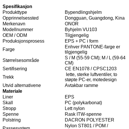
Spesifikasjon
Produkttype
Bypendlingshjelm
Opprinnelsessted
Dongguan, Guangdong, Kina
Merkenavn
ONOR
Modellnummer
Byhjelm VU103
OEM / ODM
Tilgjengelig
Produksjonsprosess
EPS + PC i form
Enhver PANTONE-farge er
Farge
tilgjengelig
S / M (55-59 CM); M / L (59-64
Størrelsesområde
CM)
Sertifisering
CE EN1078 / CPSC1203
lette, sterke luftventiler, to
Trekk
støpte PC-er, motedesign
Utvid alternativene
Avtakbar ramme
Materiale
Liner
EPS
Skall
PC (polykarbonat)
Stropp
Lett nylon
Spenne
Rask ITW-spenne
Polstring
DACRON POLYESTER
Nylon ST801 / POM /
Passesystem