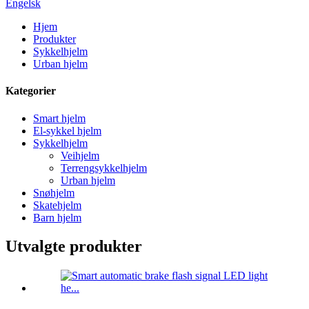
Engelsk
Hjem
Produkter
Sykkelhjelm
Urban hjelm
Kategorier
Smart hjelm
El-sykkel hjelm
Sykkelhjelm
Veihjelm
Terrengsykkelhjelm
Urban hjelm
Snøhjelm
Skatehjelm
Barn hjelm
Utvalgte produkter