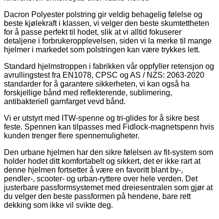
Dacron Polyester polstring gir veldig behagelig følelse og
beste kjølekraft i klassen, vi velger den beste skumtettheten
for å passe perfekt til hodet, slik at vi alltid fokuserer
detaljene i forbrukeropplevelsen, siden vi la merke til mange
hjelmer i markedet som polstringen kan være trykkes lett.
Standard hjelmstroppen i fabrikken vår oppfyller retensjon og
avrullingstest fra EN1078, CPSC og AS / NZS: 2063-2020
standarder for å garantere sikkerheten, vi kan også ha
forskjellige bånd med reflekterende, sublimering,
antibakteriell garnfarget vevd bånd.
Vi er utstyrt med ITW-spenne og tri-glides for å sikre best
feste. Spennen kan tilpasses med Fidlock-magnetspenn hvis
kunden trenger flere spennemuligheter.
Den urbane hjelmen har den sikre følelsen av fit-system som
holder hodet ditt komfortabelt og sikkert, det er ikke rart at
denne hjelmen fortsetter å være en favoritt blant by-,
pendler-, scooter- og urban-ryttere over hele verden. Det
justerbare passformsystemet med dreiesentralen som gjør at
du velger den beste passformen på hendene, bare rett
dekking som ikke vil svikte deg.