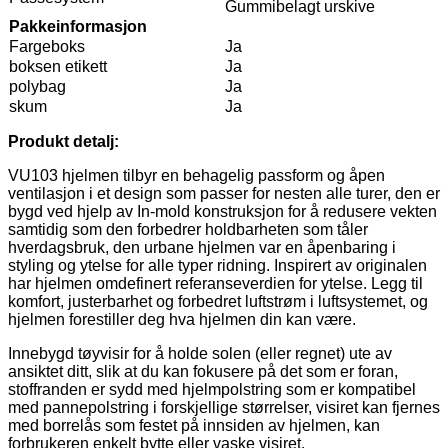
Gummibelagt urskive
Pakkeinformasjon
Fargeboks
Ja
boksen etikett
Ja
polybag
Ja
skum
Ja
Produkt detalj:
VU103 hjelmen tilbyr en behagelig passform og åpen
ventilasjon i et design som passer for nesten alle turer, den er
bygd ved hjelp av In-mold konstruksjon for å redusere vekten
samtidig som den forbedrer holdbarheten som tåler
hverdagsbruk, den urbane hjelmen var en åpenbaring i
styling og ytelse for alle typer ridning. Inspirert av originalen
har hjelmen omdefinert referanseverdien for ytelse. Legg til
komfort, justerbarhet og forbedret luftstrøm i luftsystemet, og
hjelmen forestiller deg hva hjelmen din kan være.
Innebygd tøyvisir for å holde solen (eller regnet) ute av
ansiktet ditt, slik at du kan fokusere på det som er foran,
stoffranden er sydd med hjelmpolstring som er kompatibel
med pannepolstring i forskjellige størrelser, visiret kan fjernes
med borrelås som festet på innsiden av hjelmen, kan
forbrukeren enkelt bytte eller vaske visiret.