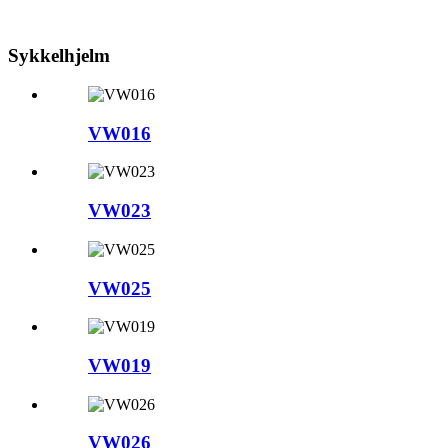
Sykkelhjelm
VW016
VW023
VW025
VW019
VW026