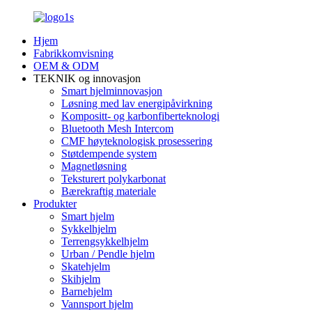
Hjem
Fabrikkomvisning
OEM & ODM
TEKNIK og innovasjon
Smart hjelminnovasjon
Løsning med lav energipåvirkning
Kompositt- og karbonfiberteknologi
Bluetooth Mesh Intercom
CMF høyteknologisk prosessering
Støtdempende system
Magnetløsning
Teksturert polykarbonat
Bærekraftig materiale
Produkter
Smart hjelm
Sykkelhjelm
Terrengsykkelhjelm
Urban / Pendle hjelm
Skatehjelm
Skihjelm
Barnehjelm
Vannsport hjelm