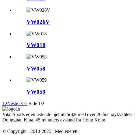
VW026V
VW018
VW058
VW059
1
2
Neste >
>>
Side 1/2
Vital Sports er en ledende hjelmfabrikk med over 20 års høykvalitets
Dongguan Kina, 45 minutters avstand fra Hong Kong.
© Copyright - 2010-2025 : Med enerett.