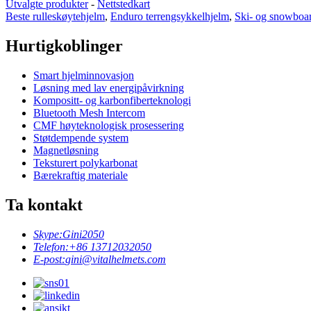
Utvalgte produkter
-
Nettstedkart
Beste rulleskøytehjelm
,
Enduro terrengsykkelhjelm
,
Ski- og snowboa
Hurtigkoblinger
Smart hjelminnovasjon
Løsning med lav energipåvirkning
Kompositt- og karbonfiberteknologi
Bluetooth Mesh Intercom
CMF høyteknologisk prosessering
Støtdempende system
Magnetløsning
Teksturert polykarbonat
Bærekraftig materiale
Ta kontakt
Skype:
Gini2050
Telefon:
+86 13712032050
E-post:
gini@vitalhelmets.com