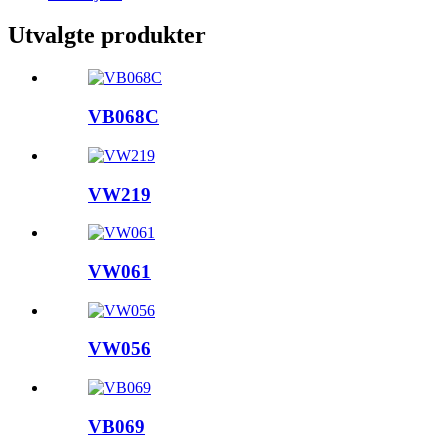
Utvalgte produkter
VB068C
VW219
VW061
VW056
VB069