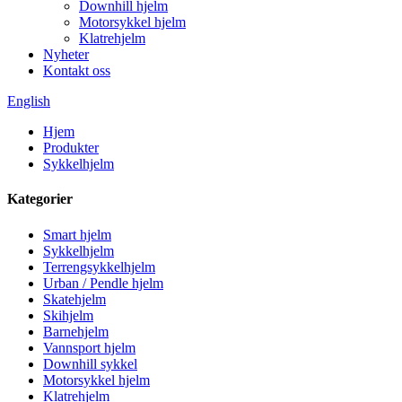
Downhill hjelm
Motorsykkel hjelm
Klatrehjelm
Nyheter
Kontakt oss
English
Hjem
Produkter
Sykkelhjelm
Kategorier
Smart hjelm
Sykkelhjelm
Terrengsykkelhjelm
Urban / Pendle hjelm
Skatehjelm
Skihjelm
Barnehjelm
Vannsport hjelm
Downhill sykkel
Motorsykkel hjelm
Klatrehjelm