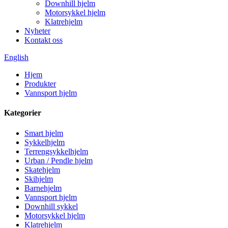
Downhill hjelm
Motorsykkel hjelm
Klatrehjelm
Nyheter
Kontakt oss
English
Hjem
Produkter
Vannsport hjelm
Kategorier
Smart hjelm
Sykkelhjelm
Terrengsykkelhjelm
Urban / Pendle hjelm
Skatehjelm
Skihjelm
Barnehjelm
Vannsport hjelm
Downhill sykkel
Motorsykkel hjelm
Klatrehjelm