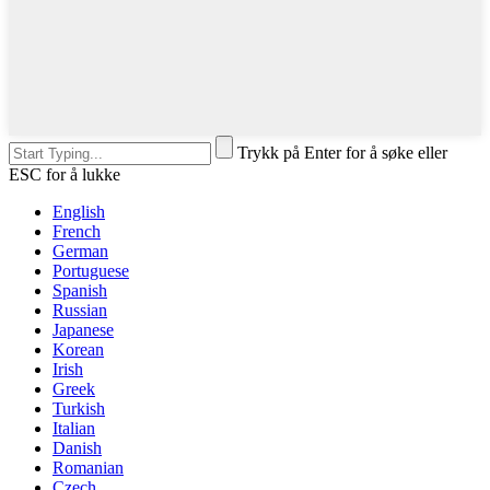
Trykk på Enter for å søke eller
ESC for å lukke
English
French
German
Portuguese
Spanish
Russian
Japanese
Korean
Irish
Greek
Turkish
Italian
Danish
Romanian
Czech