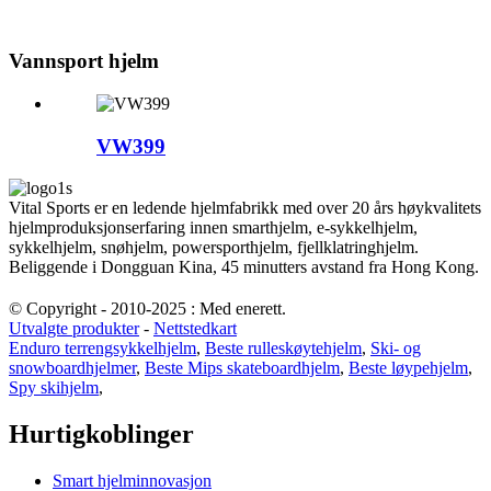
Vannsport hjelm
VW399
Vital Sports er en ledende hjelmfabrikk med over 20 års høykvalitets
hjelmproduksjonserfaring innen smarthjelm, e-sykkelhjelm,
sykkelhjelm, snøhjelm, powersporthjelm, fjellklatringhjelm.
Beliggende i Dongguan Kina, 45 minutters avstand fra Hong Kong.
© Copyright - 2010-2025 : Med enerett.
Utvalgte produkter
-
Nettstedkart
Enduro terrengsykkelhjelm
,
Beste rulleskøytehjelm
,
Ski- og
snowboardhjelmer
,
Beste Mips skateboardhjelm
,
Beste løypehjelm
,
Spy skihjelm
,
Hurtigkoblinger
Smart hjelminnovasjon