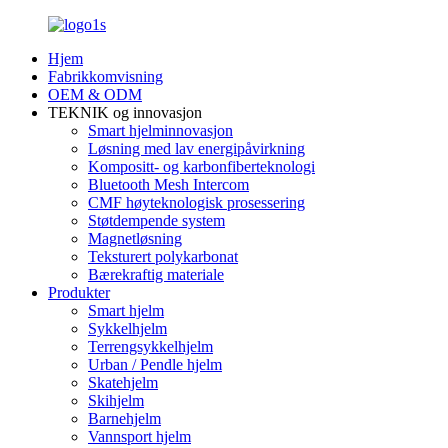
Hjem
Fabrikkomvisning
OEM & ODM
TEKNIK og innovasjon
Smart hjelminnovasjon
Løsning med lav energipåvirkning
Kompositt- og karbonfiberteknologi
Bluetooth Mesh Intercom
CMF høyteknologisk prosessering
Støtdempende system
Magnetløsning
Teksturert polykarbonat
Bærekraftig materiale
Produkter
Smart hjelm
Sykkelhjelm
Terrengsykkelhjelm
Urban / Pendle hjelm
Skatehjelm
Skihjelm
Barnehjelm
Vannsport hjelm