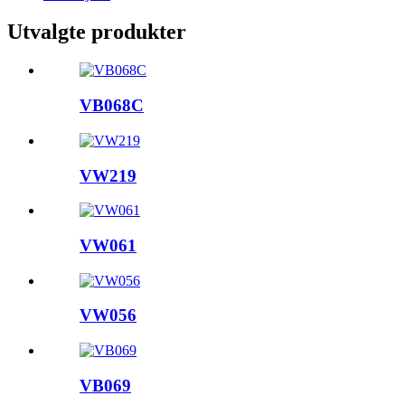
Utvalgte produkter
VB068C
VW219
VW061
VW056
VB069