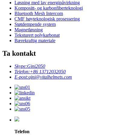
Løsning med lav energipåvirkning
Kompositt- og karbonfiberteknologi
Bluetooth Mesh Intercom
CMF høyteknologisk prosessering
Støtdempende system
Magnetløsning
Teksturert polykarbonat
Bærekraftig materiale
Ta kontakt
Skype:
Gini2050
Telefon:
+86 13712032050
E-post:
gini@vitalhelmets.com
Telefon