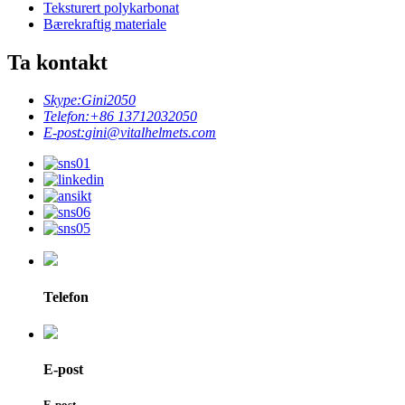
Teksturert polykarbonat
Bærekraftig materiale
Ta kontakt
Skype:
Gini2050
Telefon:
+86 13712032050
E-post:
gini@vitalhelmets.com
Telefon
E-post
E-post