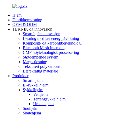
Hjem
Fabrikkomvisning
OEM & ODM
TEKNIK og innovasjon
Smart hjelminnovasjon
Løsning med lav energipåvirkning
Kompositt- og karbonfiberteknologi
Bluetooth Mesh Intercom
CMF høyteknologisk prosessering
Støtdempende system
Magnetløsning
Teksturert polykarbonat
Bærekraftig materiale
Produkter
Smart hjelm
El-sykkel hjelm
Sykkelhjelm
Veihjelm
Terrengsykkelhjelm
Urban hjelm
Snøhjelm
Skatehjelm