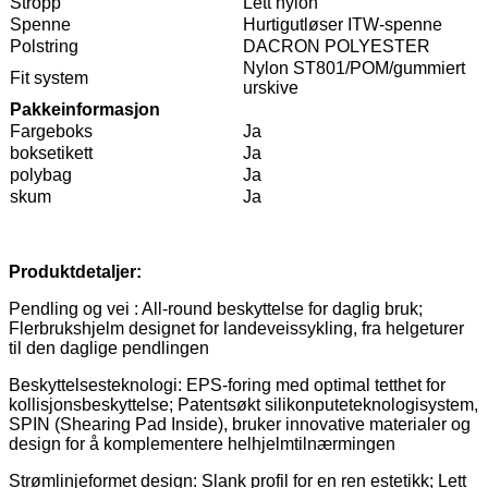
Stropp
Lett nylon
Spenne
Hurtigutløser ITW-spenne
Polstring
DACRON POLYESTER
Nylon ST801/POM/gummiert
Fit system
urskive
Pakkeinformasjon
Fargeboks
Ja
boksetikett
Ja
polybag
Ja
skum
Ja
Produktdetaljer:
Pendling og vei : All-round beskyttelse for daglig bruk;
Flerbrukshjelm designet for landeveissykling, fra helgeturer
til den daglige pendlingen
Beskyttelsesteknologi: EPS-foring med optimal tetthet for
kollisjonsbeskyttelse; Patentsøkt silikonputeteknologisystem,
SPIN (Shearing Pad Inside), bruker innovative materialer og
design for å komplementere helhjelmtilnærmingen
Strømlinjeformet design: Slank profil for en ren estetikk; Lett