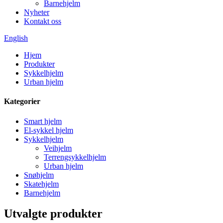
Barnehjelm
Nyheter
Kontakt oss
English
Hjem
Produkter
Sykkelhjelm
Urban hjelm
Kategorier
Smart hjelm
El-sykkel hjelm
Sykkelhjelm
Veihjelm
Terrengsykkelhjelm
Urban hjelm
Snøhjelm
Skatehjelm
Barnehjelm
Utvalgte produkter