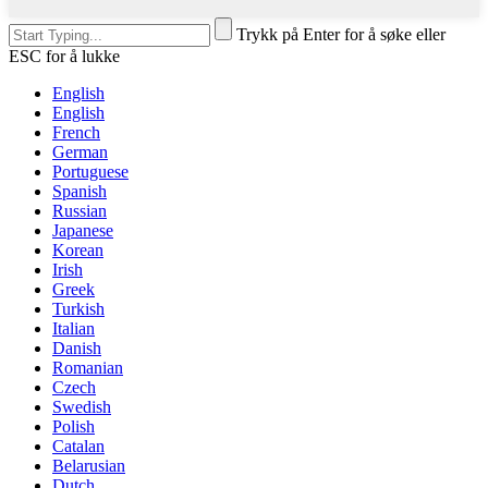
Trykk på Enter for å søke eller
ESC for å lukke
English
English
French
German
Portuguese
Spanish
Russian
Japanese
Korean
Irish
Greek
Turkish
Italian
Danish
Romanian
Czech
Swedish
Polish
Catalan
Belarusian
Dutch