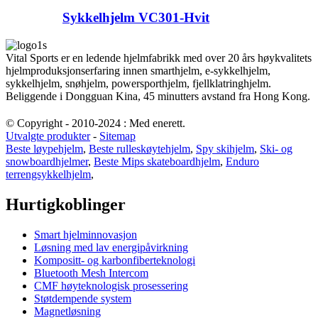
Sykkelhjelm VC301-Hvit
Vital Sports er en ledende hjelmfabrikk med over 20 års høykvalitets
hjelmproduksjonserfaring innen smarthjelm, e-sykkelhjelm,
sykkelhjelm, snøhjelm, powersporthjelm, fjellklatringhjelm.
Beliggende i Dongguan Kina, 45 minutters avstand fra Hong Kong.
© Copyright - 2010-2024 : Med enerett.
Utvalgte produkter
-
Sitemap
Beste løypehjelm
,
Beste rulleskøytehjelm
,
Spy skihjelm
,
Ski- og
snowboardhjelmer
,
Beste Mips skateboardhjelm
,
Enduro
terrengsykkelhjelm
,
Hurtigkoblinger
Smart hjelminnovasjon
Løsning med lav energipåvirkning
Kompositt- og karbonfiberteknologi
Bluetooth Mesh Intercom
CMF høyteknologisk prosessering
Støtdempende system
Magnetløsning