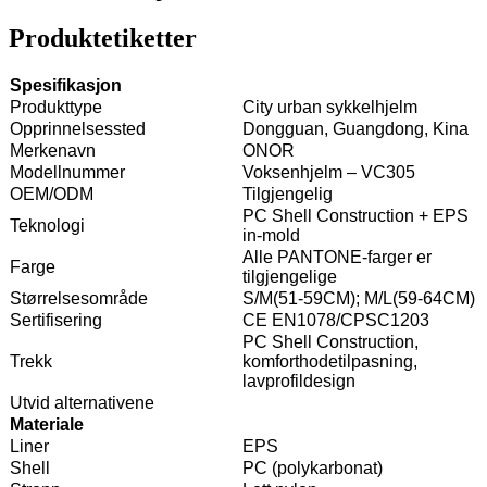
Produktetiketter
Spesifikasjon
Produkttype
City urban sykkelhjelm
Opprinnelsessted
Dongguan, Guangdong, Kina
Merkenavn
ONOR
Modellnummer
Voksenhjelm – VC305
OEM/ODM
Tilgjengelig
PC Shell Construction + EPS
Teknologi
in-mold
Alle PANTONE-farger er
Farge
tilgjengelige
Størrelsesområde
S/M(51-59CM); M/L(59-64CM)
Sertifisering
CE EN1078/CPSC1203
PC Shell Construction,
Trekk
komforthodetilpasning,
lavprofildesign
Utvid alternativene
Materiale
Liner
EPS
Shell
PC (polykarbonat)