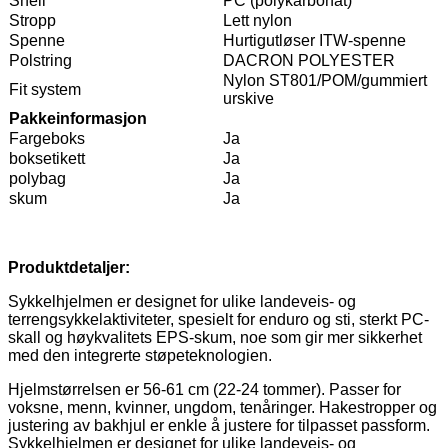
Shell
PC (polykarbonat)
Stropp
Lett nylon
Spenne
Hurtigutløser ITW-spenne
Polstring
DACRON POLYESTER
Nylon ST801/POM/gummiert
Fit system
urskive
Pakkeinformasjon
Fargeboks
Ja
boksetikett
Ja
polybag
Ja
skum
Ja
Produktdetaljer:
Sykkelhjelmen er designet for ulike landeveis- og
terrengsykkelaktiviteter, spesielt for enduro og sti, sterkt PC-
skall og høykvalitets EPS-skum, noe som gir mer sikkerhet
med den integrerte støpeteknologien.
Hjelmstørrelsen er 56-61 cm (22-24 tommer). Passer for
voksne, menn, kvinner, ungdom, tenåringer. Hakestropper og
justering av bakhjul er enkle å justere for tilpasset passform.
Sykkelhjelmen er designet for ulike landeveis- og