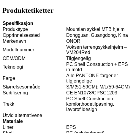
Produktetiketter
Spesifikasjon
Produkttype
Mountian sykkel MTB hjelm
Opprinnelsessted
Dongguan, Guangdong, Kina
Merkenavn
ONOR
Voksen terrengsykkelhjelm –
Modellnummer
VM204Red
OEM/ODM
Tilgjengelig
PC Shell Construction + EPS
Teknologi
in-mold
Alle PANTONE-farger er
Farge
tilgjengelige
Størrelsesområde
S/M(51-59CM); M/L(59-64CM)
Sertifisering
CE EN1078/CPSC1203
PC Shell Construction,
Trekk
komforthodetilpasning,
lavprofildesign
Utvid alternativene
Materiale
Liner
EPS