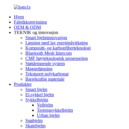
Hjem
Fabrikkomvisning
OEM & ODM
TEKNIK og innovasjon
Smart hjelminnovasjon
Løsning med lav energipåvirkning
Kompositt- og karbonfiberteknologi
Bluetooth Mesh Intercom
CMF høyteknologisk prosessering
Støtdempende system
Magnetløsning
Teksturert polykarbonat
Bærekraftig materiale
Produkter
Smart hjelm
El-sykkel hjelm
Sykkelhjelm
Veihjelm
Terrengsykkelhjelm
Urban hjelm
Snøhjelm
Skatehjelm