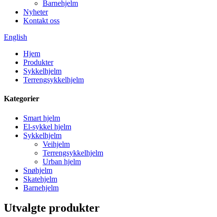
Barnehjelm
Nyheter
Kontakt oss
English
Hjem
Produkter
Sykkelhjelm
Terrengsykkelhjelm
Kategorier
Smart hjelm
El-sykkel hjelm
Sykkelhjelm
Veihjelm
Terrengsykkelhjelm
Urban hjelm
Snøhjelm
Skatehjelm
Barnehjelm
Utvalgte produkter