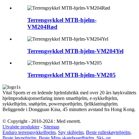
Terrengsykkel MTB-hjelm-
VM204Rød
Terrengsykkel MTB-hjelm-VM204Yel
Terrengsykkel MTB-hjelm-VM205
Vital Sports er en ledende hjelmfabrikk med over 20 års høykvalitets
hjelmproduksjonserfaring innen smarthjelm, e-sykkelhjelm,
sykkelhjelm, snøhjelm, powersporthjelm, fjellklatringhjelm.
Beliggende i Dongguan Kina, 45 minutters avstand fra Hong Kong.
© Copyright - 2010-2024 : Med enerett.
Utvalgte produkter
-
Sitemap
Enduro terrengsykkelhjelm
,
Spy skihjelm
,
Beste rulleskøytehjelm
,
Beste løypehjelm
,
Beste Mips skateboardhjelm
,
Ski- og