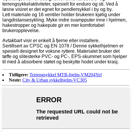
terrengsykkelaktiviteter, spesielt for enduro og sti. Ved å
løsne visiret er det egnet for pendlersykkel i by og by.
Lett materiale og 16 ventiler holder brukeren kjølig under
langdistansesykling. Myke indre svampputer inne i hjelmen,
hakestropper og hakepute gir en mer komfortabel
brukeropplevelse.
Avtakbart visir er enkelt å fjerne eller installere.
Sertifisert av CPSC og EN 1078 / Denne sykkelhjelmen er
spesielt designet for voksne ryttere. Materialet bruker det
tøffe og slitesterke PVC- og PC-, EPS-skummet som hjelper
til med å absorbere støtet og beskytte hodet under krasj.
Tidligere:
Terrengsykkel MTB-hjelm-VM204Yel
Neste:
City & Urban sykkelhjelm-VC305