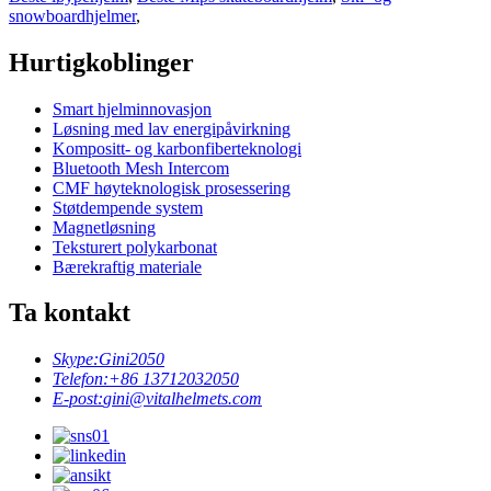
snowboardhjelmer
,
Hurtigkoblinger
Smart hjelminnovasjon
Løsning med lav energipåvirkning
Kompositt- og karbonfiberteknologi
Bluetooth Mesh Intercom
CMF høyteknologisk prosessering
Støtdempende system
Magnetløsning
Teksturert polykarbonat
Bærekraftig materiale
Ta kontakt
Skype:
Gini2050
Telefon:
+86 13712032050
E-post:
gini@vitalhelmets.com