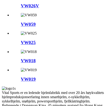
VW026V
VW059
VW025
VW018
VW019
Vital Sports er en ledende hjelmfabrikk med over 20 års høykvalitets
hjelmproduksjonserfaring innen smarthjelm, e-sykkelhjelm,
sykkelhjelm, snøhjelm, powersporthjelm, fjellklatringhjelm.
Beliggende i Dongguan Kina, 45 minutters avstand fra Hong Kong.