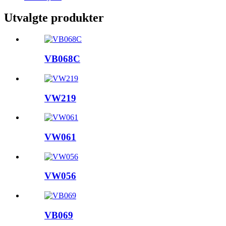
Utvalgte produkter
VB068C
VW219
VW061
VW056
VB069