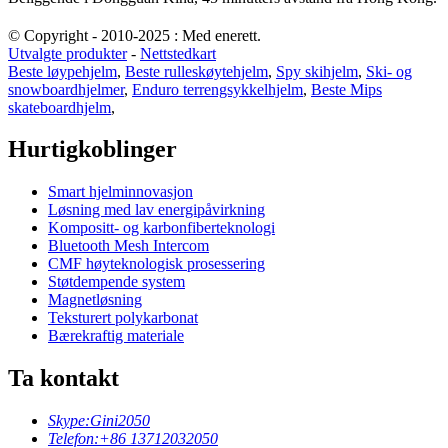
© Copyright - 2010-2025 : Med enerett.
Utvalgte produkter
-
Nettstedkart
Beste løypehjelm
,
Beste rulleskøytehjelm
,
Spy skihjelm
,
Ski- og
snowboardhjelmer
,
Enduro terrengsykkelhjelm
,
Beste Mips
skateboardhjelm
,
Hurtigkoblinger
Smart hjelminnovasjon
Løsning med lav energipåvirkning
Kompositt- og karbonfiberteknologi
Bluetooth Mesh Intercom
CMF høyteknologisk prosessering
Støtdempende system
Magnetløsning
Teksturert polykarbonat
Bærekraftig materiale
Ta kontakt
Skype:
Gini2050
Telefon:
+86 13712032050