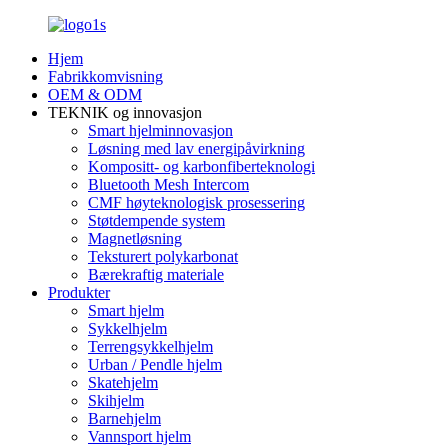
Hjem
Fabrikkomvisning
OEM & ODM
TEKNIK og innovasjon
Smart hjelminnovasjon
Løsning med lav energipåvirkning
Kompositt- og karbonfiberteknologi
Bluetooth Mesh Intercom
CMF høyteknologisk prosessering
Støtdempende system
Magnetløsning
Teksturert polykarbonat
Bærekraftig materiale
Produkter
Smart hjelm
Sykkelhjelm
Terrengsykkelhjelm
Urban / Pendle hjelm
Skatehjelm
Skihjelm
Barnehjelm
Vannsport hjelm