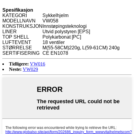
Spesifikasjon
KATEGORI
Sykkelhjelm
MODELLNAVN
VW058
KONSTRUKSJON
Innstøpingsteknologi
LINER
Utvid polystyren [EPS]
TOP SHELL
Polykarbonat [PC]
LUFTEVENT
18 ventiler
STØRRELSE
M(55-58CM)220g, L(59-61CM) 240g
SERTIFISERING
CE EN1078
Tidligere:
VW016
Neste:
VW029