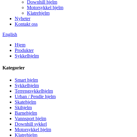
Downhill hjelm
Motorsykkel hjelm
Klatrehjelm
Nyheter
Kontakt oss
English
Hjem
Produkter
Sykkelhjelm
Kategorier
Smart hjelm
Sykkelhjelm
Terrengsykkelhjelm
Urban / Pendle hjelm
Skatehjelm
Skihjelm
Barnehjelm
Vannsport hjelm
Downhill sykkel
Motorsykkel hjelm
Klatrehjelm