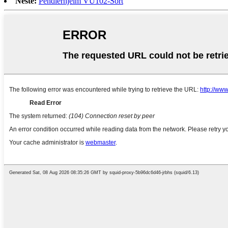
Neste:
Pendlerhjelm VU102-Sort