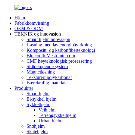
Hjem
Fabrikkomvisning
OEM & ODM
TEKNIK og innovasjon
Smart hjelminnovasjon
Løsning med lav energipåvirkning
Kompositt- og karbonfiberteknologi
Bluetooth Mesh Intercom
CMF høyteknologisk prosessering
Støtdempende system
Magnetløsning
Teksturert polykarbonat
Bærekraftig materiale
Produkter
Smart hjelm
El-sykkel hjelm
Sykkelhjelm
Veihjelm
Terrengsykkelhjelm
Urban hjelm
Snøhjelm
Skatehjelm