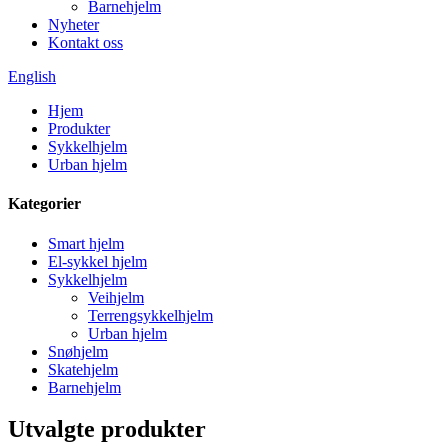
Barnehjelm
Nyheter
Kontakt oss
English
Hjem
Produkter
Sykkelhjelm
Urban hjelm
Kategorier
Smart hjelm
El-sykkel hjelm
Sykkelhjelm
Veihjelm
Terrengsykkelhjelm
Urban hjelm
Snøhjelm
Skatehjelm
Barnehjelm
Utvalgte produkter