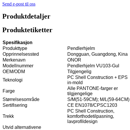
Send e-post til oss
Produktdetaljer
Produktetiketter
Spesifikasjon
Produkttype
Pendlerhjelm
Opprinnelsessted
Dongguan, Guangdong, Kina
Merkenavn
ONOR
Modellnummer
Pendlerhjelm VU103-Gul
OEM/ODM
Tilgjengelig
PC Shell Construction + EPS
Teknologi
in-mold
Alle PANTONE-farger er
Farge
tilgjengelige
Størrelsesområde
S/M(51-59CM); M/L(59-64CM)
Sertifisering
CE EN1078/CPSC1203
PC Shell Construction,
Trekk
komforthodetilpasning,
lavprofildesign
Utvid alternativene