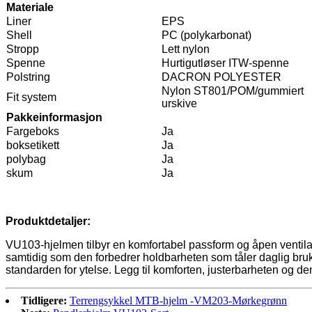
Materiale
Liner
EPS
Shell
PC (polykarbonat)
Stropp
Lett nylon
Spenne
Hurtigutløser ITW-spenne
Polstring
DACRON POLYESTER
Nylon ST801/POM/gummiert
Fit system
urskive
Pakkeinformasjon
Fargeboks
Ja
boksetikett
Ja
polybag
Ja
skum
Ja
Produktdetaljer:
VU103-hjelmen tilbyr en komfortabel passform og åpen ventilasj
samtidig som den forbedrer holdbarheten som tåler daglig bruk. 
standarden for ytelse. Legg til komforten, justerbarheten og de
Tidligere:
Terrengsykkel MTB-hjelm -VM203-Mørkegrønn