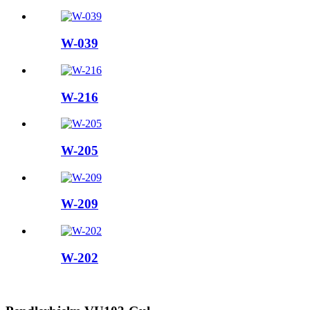
W-039
W-216
W-205
W-209
W-202