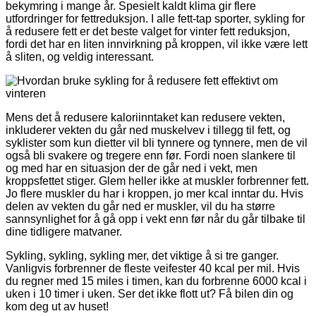
bekymring i mange år. Spesielt kaldt klima gir flere
utfordringer for fettreduksjon. I alle fett-tap sporter, sykling for
å redusere fett er det beste valget for vinter fett reduksjon,
fordi det har en liten innvirkning på kroppen, vil ikke være lett
å sliten, og veldig interessant.
Mens det å redusere kaloriinntaket kan redusere vekten,
inkluderer vekten du går ned muskelvev i tillegg til fett, og
syklister som kun dietter vil bli tynnere og tynnere, men de vil
også bli svakere og tregere enn før. Fordi noen slankere til
og med har en situasjon der de går ned i vekt, men
kroppsfettet stiger. Glem heller ikke at muskler forbrenner fett.
Jo flere muskler du har i kroppen, jo mer kcal inntar du. Hvis
delen av vekten du går ned er muskler, vil du ha større
sannsynlighet for å gå opp i vekt enn før når du går tilbake til
dine tidligere matvaner.
Sykling, sykling, sykling mer, det viktige å si tre ganger.
Vanligvis forbrenner de fleste veifester 40 kcal per mil. Hvis
du regner med 15 miles i timen, kan du forbrenne 6000 kcal i
uken i 10 timer i uken. Ser det ikke flott ut? Få bilen din og
kom deg ut av huset!