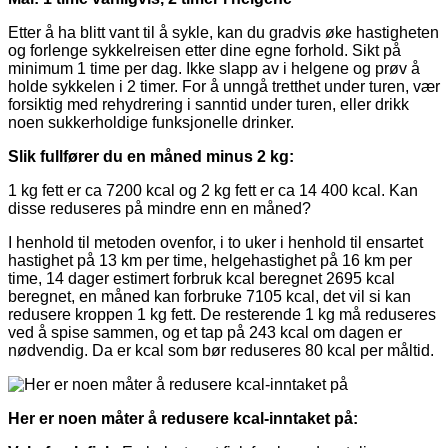
Etter å ha blitt vant til å sykle, kan du gradvis øke hastigheten
og forlenge sykkelreisen etter dine egne forhold. Sikt på
minimum 1 time per dag. Ikke slapp av i helgene og prøv å
holde sykkelen i 2 timer. For å unngå tretthet under turen, vær
forsiktig med rehydrering i sanntid under turen, eller drikk
noen sukkerholdige funksjonelle drinker.
Slik fullfører du en måned minus 2 kg:
1 kg fett er ca 7200 kcal og 2 kg fett er ca 14 400 kcal. Kan
disse reduseres på mindre enn en måned?
I henhold til metoden ovenfor, i to uker i henhold til ensartet
hastighet på 13 km per time, helgehastighet på 16 km per
time, 14 dager estimert forbruk kcal beregnet 2695 kcal
beregnet, en måned kan forbruke 7105 kcal, det vil si kan
redusere kroppen 1 kg fett. De resterende 1 kg må reduseres
ved å spise sammen, og et tap på 243 kcal om dagen er
nødvendig. Da er kcal som bør reduseres 80 kcal per måltid.
Her er noen måter å redusere kcal-inntaket på: