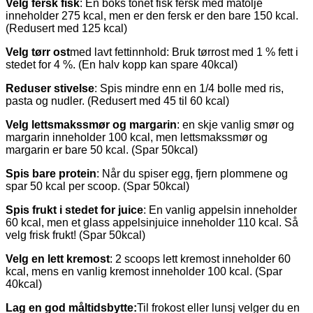
Velg fersk fisk
: En boks tonet fisk fersk med matolje
inneholder 275 kcal, men er den fersk er den bare 150 kcal.
(Redusert med 125 kcal)
Velg tørr ost
med lavt fettinnhold: Bruk tørrost med 1 % fett i
stedet for 4 %. (En halv kopp kan spare 40kcal)
Reduser stivelse
: Spis mindre enn en 1/4 bolle med ris,
pasta og nudler. (Redusert med 45 til 60 kcal)
Velg lettsmakssmør og margarin
: en skje vanlig smør og
margarin inneholder 100 kcal, men lettsmakssmør og
margarin er bare 50 kcal. (Spar 50kcal)
Spis bare protein
: Når du spiser egg, fjern plommene og
spar 50 kcal per scoop. (Spar 50kcal)
Spis frukt i stedet for juice
: En vanlig appelsin inneholder
60 kcal, men et glass appelsinjuice inneholder 110 kcal. Så
velg frisk frukt! (Spar 50kcal)
Velg en lett kremost
: 2 scoops lett kremost inneholder 60
kcal, mens en vanlig kremost inneholder 100 kcal. (Spar
40kcal)
Lag en god måltidsbytte:
Til frokost eller lunsj velger du en