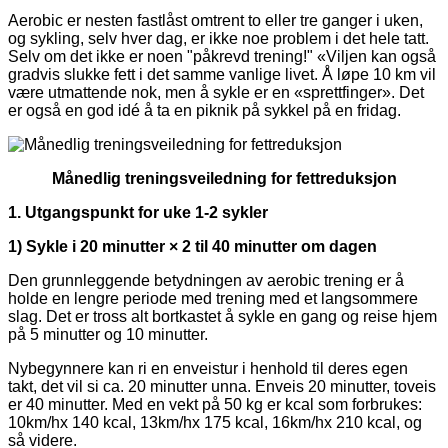
Aerobic er nesten fastlåst omtrent to eller tre ganger i uken,
og sykling, selv hver dag, er ikke noe problem i det hele tatt.
Selv om det ikke er noen "påkrevd trening!" «Viljen kan også
gradvis slukke fett i det samme vanlige livet. Å løpe 10 km vil
være utmattende nok, men å sykle er en «sprettfinger». Det
er også en god idé å ta en piknik på sykkel på en fridag.
Månedlig treningsveiledning for fettreduksjon
1. Utgangspunkt for uke 1-2 sykler
1) Sykle i 20 minutter × 2 til 40 minutter om dagen
Den grunnleggende betydningen av aerobic trening er å
holde en lengre periode med trening med et langsommere
slag. Det er tross alt bortkastet å sykle en gang og reise hjem
på 5 minutter og 10 minutter.
Nybegynnere kan ri en enveistur i henhold til deres egen
takt, det vil si ca. 20 minutter unna. Enveis 20 minutter, toveis
er 40 minutter. Med en vekt på 50 kg er kcal som forbrukes:
10km/hx 140 kcal, 13km/hx 175 kcal, 16km/hx 210 kcal, og
så videre.