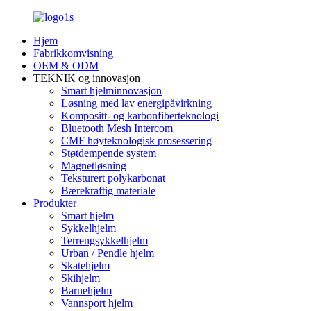
Hjem
Fabrikkomvisning
OEM & ODM
TEKNIK og innovasjon
Smart hjelminnovasjon
Løsning med lav energipåvirkning
Kompositt- og karbonfiberteknologi
Bluetooth Mesh Intercom
CMF høyteknologisk prosessering
Støtdempende system
Magnetløsning
Teksturert polykarbonat
Bærekraftig materiale
Produkter
Smart hjelm
Sykkelhjelm
Terrengsykkelhjelm
Urban / Pendle hjelm
Skatehjelm
Skihjelm
Barnehjelm
Vannsport hjelm