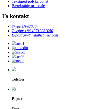
Teksturert polykarbonat
Bærekraftig materiale
Ta kontakt
Skype:
Gini2050
Telefon:
+86 13712032050
E-post:
gini@vitalhelmets.com
Telefon
E-post
E-post