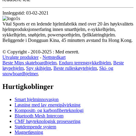
Innleggstid: 03-02-2021
Vital Sports er en ledende hjelmfabrikk med over 20 års høykvalitets
hjelmproduksjonserfaring innen smarthjelm, e-sykkelhjelm,
sykkelhjelm, snøhjelm, powersporthjelm, fjellklatringhjelm.
Beliggende i Dongguan Kina, 45 minutters avstand fra Hong Kong.
© Copyright - 2010-2025 : Med enerett.
Utvalgte produkter
-
Nettstedkart
Beste Mips skateboardhjelm
,
Enduro terrengsykkelhjelm
,
Beste
løypehjelm
,
Spy skihjelm
,
Beste rulleskøytehjelm
,
Ski- og
snowboardhjelmer
,
Hurtigkoblinger
Smart hjelminnovasjon
Løsning med lav energipåvirkning
Kompositt- og karbonfiberteknologi
Bluetooth Mesh Intercom
CMF høyteknologisk prosessering
Støtdempende system
Magnetløsning