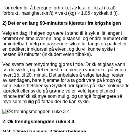
Formelen for å beregne forbruket av kcal er: kcal (kcal)
forbrukt , hastighet (km/t) × vekt (kg) × 1,05× sykkeltid (t).
2) Det er en lang 90-minutters kjøretur fra krigshelgen
Velg en dag i helgen og være i stand til å sykle litt lenger i
omtrent en time over en lang distanse, og endre humøret ditt
umiddelbart. Velg en passende sykkeltur langs en park eller
en dedikert innkjørsel på elven, og du vil kunne sykle i
nesten 90 minutter (inkludert veien tilbake).
Ved svette bør rehydrering gjøres i tide. Drikk et glass vann
før du sykler, og det er best å ta med en vannkoker på veien
hvert 15. til 20. minutt. Det anbefales å velge lørdag, resten
av søndagen, bare hjemme for å ta godt vare på kropp og
sinn. Sikkerhetshensyn Sykkel bør kjøres på ikke-motoriserte
kjørefelt eller sykle på grønne veier, velg kjørefelt med
mindre trafikk så mye som mulig, og unngå fotgjengere så
mye som mulig på fortau der de kan sykle.
2. Øk treningsmengden i uke 3-4
Mål: 1 time vanligvis, 2 timer i helgene