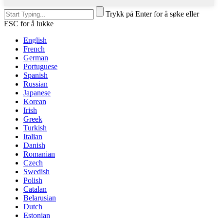
Trykk på Enter for å søke eller
ESC for å lukke
English
French
German
Portuguese
Spanish
Russian
Japanese
Korean
Irish
Greek
Turkish
Italian
Danish
Romanian
Czech
Swedish
Polish
Catalan
Belarusian
Dutch
Estonian