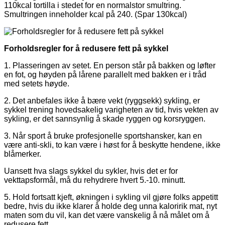
110kcal tortilla i stedet for en normalstor smultring.
Smultringen inneholder kcal på 240. (Spar 130kcal)
Forholdsregler for å redusere fett på sykkel
1. Plasseringen av setet. En person står på bakken og løfter
en fot, og høyden på lårene parallelt med bakken er i tråd
med setets høyde.
2. Det anbefales ikke å bære vekt (ryggsekk) sykling, er
sykkel trening hovedsakelig varigheten av tid, hvis vekten av
sykling, er det sannsynlig å skade ryggen og korsryggen.
3. Når sport å bruke profesjonelle sportshansker, kan en
være anti-skli, to kan være i høst for å beskytte hendene, ikke
blåmerker.
Uansett hva slags sykkel du sykler, hvis det er for
vekttapsformål, må du rehydrere hvert 5.-10. minutt.
5. Hold fortsatt kjeft, økningen i sykling vil gjøre folks appetitt
bedre, hvis du ikke klarer å holde deg unna kaloririk mat, nyt
maten som du vil, kan det være vanskelig å nå målet om å
redusere fett.