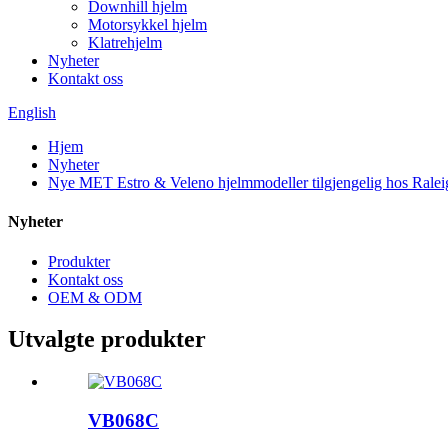
Downhill hjelm
Motorsykkel hjelm
Klatrehjelm
Nyheter
Kontakt oss
English
Hjem
Nyheter
Nye MET Estro & Veleno hjelmmodeller tilgjengelig hos Ralei
Nyheter
Produkter
Kontakt oss
OEM & ODM
Utvalgte produkter
VB068C