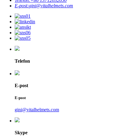
Telefon:
+86 13712032050
E-post:
gini@vitalhelmets.com
Telefon
E-post
E-post
gini@vitalhelmets.com
Skype