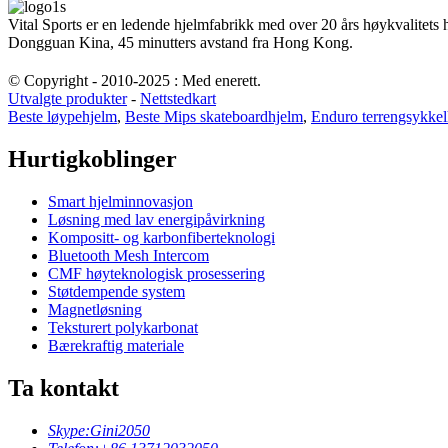
Vital Sports er en ledende hjelmfabrikk med over 20 års høykvalitets
Dongguan Kina, 45 minutters avstand fra Hong Kong.
© Copyright - 2010-2025 : Med enerett.
Utvalgte produkter
-
Nettstedkart
Beste løypehjelm
,
Beste Mips skateboardhjelm
,
Enduro terrengsykkel
Hurtigkoblinger
Smart hjelminnovasjon
Løsning med lav energipåvirkning
Kompositt- og karbonfiberteknologi
Bluetooth Mesh Intercom
CMF høyteknologisk prosessering
Støtdempende system
Magnetløsning
Teksturert polykarbonat
Bærekraftig materiale
Ta kontakt
Skype:
Gini2050