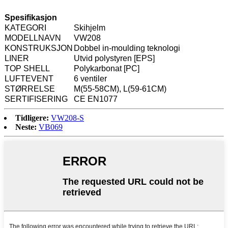
Spesifikasjon
KATEGORI
Skihjelm
MODELLNAVN
VW208
KONSTRUKSJON
Dobbel in-moulding teknologi
LINER
Utvid polystyren [EPS]
TOP SHELL
Polykarbonat [PC]
LUFTEVENT
6 ventiler
STØRRELSE
M(55-58CM), L(59-61CM)
SERTIFISERING
CE EN1077
Tidligere:
VW208-S
Neste:
VB069