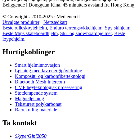
Beliggende i Dongguan Kina, 45 minutters avstand fra Hong Kong.
© Copyright - 2010-2025 : Med enerett.
Utvalgte produkter
-
Nettstedkart
Beste rulleskøytehjelm
,
Enduro terrengsykkelhjelm
,
Spy skihjelm
,
Beste Mips skateboardhjelm
,
Ski- og snowboardhjelmer
,
Beste
løypehjelm
,
Hurtigkoblinger
Smart hjelminnovasjon
Løsning med lav energipåvirkning
Kompositt- og karbonfiberteknologi
Bluetooth Mesh Intercom
CMF høyteknologisk prosessering
Støtdempende system
Magnetløsning
Teksturert polykarbonat
Bærekraftig materiale
Ta kontakt
Skype:
Gini2050