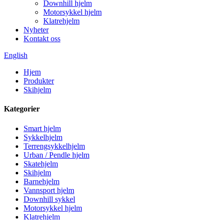
Downhill hjelm
Motorsykkel hjelm
Klatrehjelm
Nyheter
Kontakt oss
English
Hjem
Produkter
Skihjelm
Kategorier
Smart hjelm
Sykkelhjelm
Terrengsykkelhjelm
Urban / Pendle hjelm
Skatehjelm
Skihjelm
Barnehjelm
Vannsport hjelm
Downhill sykkel
Motorsykkel hjelm
Klatrehjelm