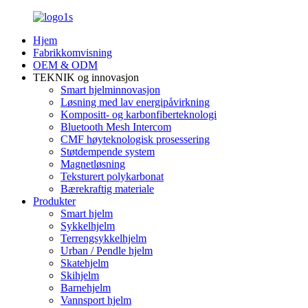
Hjem
Fabrikkomvisning
OEM & ODM
TEKNIK og innovasjon
Smart hjelminnovasjon
Løsning med lav energipåvirkning
Kompositt- og karbonfiberteknologi
Bluetooth Mesh Intercom
CMF høyteknologisk prosessering
Støtdempende system
Magnetløsning
Teksturert polykarbonat
Bærekraftig materiale
Produkter
Smart hjelm
Sykkelhjelm
Terrengsykkelhjelm
Urban / Pendle hjelm
Skatehjelm
Skihjelm
Barnehjelm
Vannsport hjelm