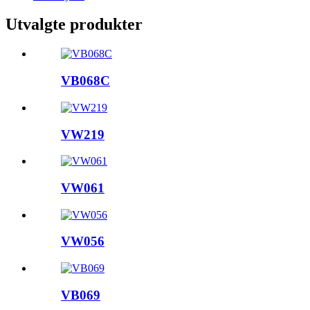
Utvalgte produkter
VB068C
VW219
VW061
VW056
VB069