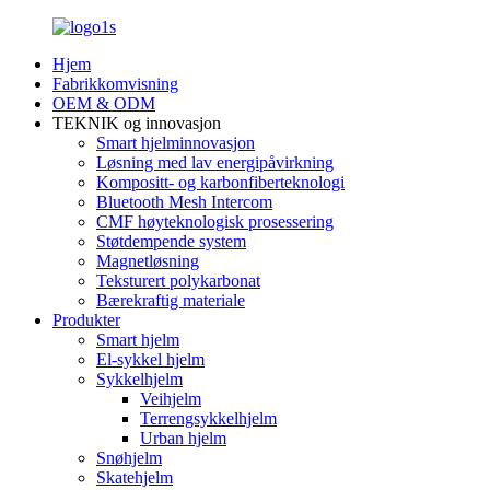
Hjem
Fabrikkomvisning
OEM & ODM
TEKNIK og innovasjon
Smart hjelminnovasjon
Løsning med lav energipåvirkning
Kompositt- og karbonfiberteknologi
Bluetooth Mesh Intercom
CMF høyteknologisk prosessering
Støtdempende system
Magnetløsning
Teksturert polykarbonat
Bærekraftig materiale
Produkter
Smart hjelm
El-sykkel hjelm
Sykkelhjelm
Veihjelm
Terrengsykkelhjelm
Urban hjelm
Snøhjelm
Skatehjelm