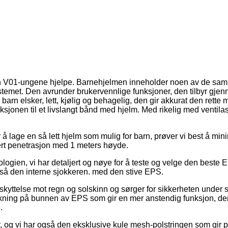
å, kan V01-ungene hjelpe. Barnehjelmen inneholder noen av de s
temet. Den avrunder brukervennlige funksjoner, den tilbyr gjen
n elsker, lett, kjølig og behagelig, den gir akkurat den rette m
ksjonen til et livslangt bånd med hjelm. Med rikelig med ventilasj
 å lage en så lett hjelm som mulig for barn, prøver vi best å mi
ert penetrasjon med 1 meters høyde.
en, vi har detaljert og nøye for å teste og velge den beste EPS
gså den interne sjokkeren. med den stive EPS.
kyttelse mot regn og solskinn og sørger for sikkerheten under sy
akning på bunnen av EPS som gir en mer anstendig funksjon, den 
.
r, og vi har også den eksklusive kule mesh-polstringen som gir