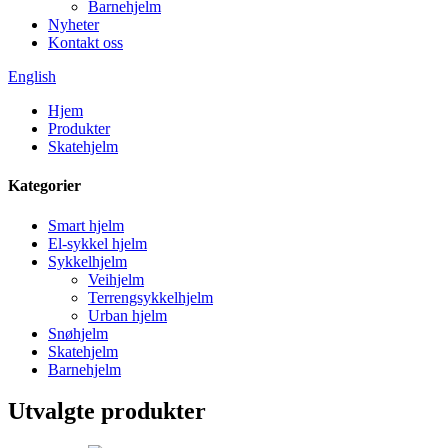
Barnehjelm
Nyheter
Kontakt oss
English
Hjem
Produkter
Skatehjelm
Kategorier
Smart hjelm
El-sykkel hjelm
Sykkelhjelm
Veihjelm
Terrengsykkelhjelm
Urban hjelm
Snøhjelm
Skatehjelm
Barnehjelm
Utvalgte produkter