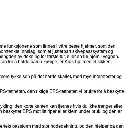
amme funksjonene som finnes i våre beste hjelmer, som den
nomtenkte innslag, som et justerbart skivepasssystem og
engden av dekning for første tur, eller en tur hjem i vognen.
on for å holde barna kjølige, er Kids-hjelmen et sikkert,
nimere tykkelsen på det harde skallet, med mye interntester og
-tettheten, den riktige EPS-tettheten vi brukte for å beskytte
kling, den korte kanten kan fjernes hvis du ikke trenger eller
beskytter EPS mot litt riper eller klem under bruk, og den er
 perfekt passform med stor hodedekning, og den hjelper på den