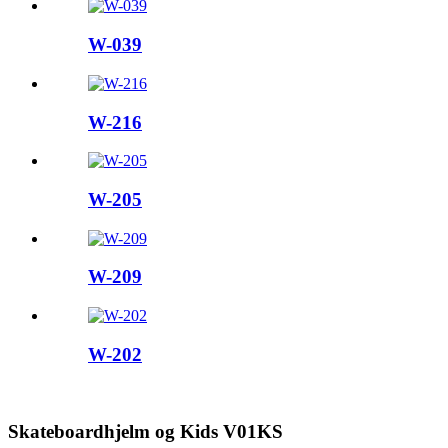
W-039
W-216
W-205
W-209
W-202
Skateboardhjelm og Kids V01KS