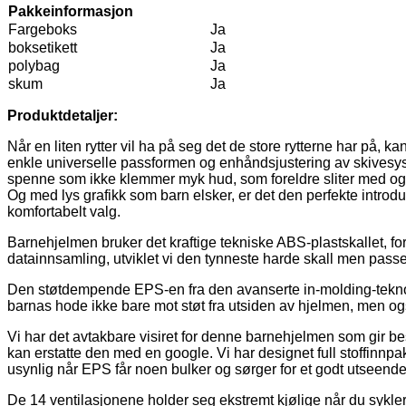
Pakkeinformasjon
Fargeboks
Ja
boksetikett
Ja
polybag
Ja
skum
Ja
Produktdetaljer:
Når en liten rytter vil ha på seg det de store rytterne har p
enkle universelle passformen og enhåndsjustering av skivesys
spenne som ikke klemmer myk hud, som foreldre sliter med og bar
Og med lys grafikk som barn elsker, er det den perfekte introdu
komfortabelt valg.
Barnehjelmen bruker det kraftige tekniske ABS-plastskallet, for
datainnsamling, utviklet vi den tynneste harde skall men pass
Den støtdempende EPS-en fra den avanserte in-molding-teknologi
barnas hode ikke bare mot støt fra utsiden av hjelmen, men o
Vi har det avtakbare visiret for denne barnehjelmen som gir bes
kan erstatte den med en google. Vi har designet full stoffinnp
usynlig når EPS får noen bulker og sørger for et godt utseende
De 14 ventilasjonene holder seg ekstremt kjølige når du sykle