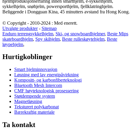
hjelmproduksjonserfaring innen smarthjelm, e-sykkelhjelm,
sykkelhjelm, snøhjelm, powersporthjelm, fjellklatringhjelm.
Beliggende i Dongguan Kina, 45 minutters avstand fra Hong Kong.
© Copyright - 2010-2024 : Med enerett.
Utvalgte produkter
-
Sitemap
Enduro terrengsykkelhjelm
,
Ski- og snowboardhjelmer
,
Beste Mips
skateboardhjelm
,
Spy skihjelm
,
Beste rulleskøytehjelm
,
Beste
løypehjelm
,
Hurtigkoblinger
Smart hjelminnovasjon
Løsning med lav energipåvirkning
Kompositt- og karbonfiberteknologi
Bluetooth Mesh Intercom
CMF høyteknologisk prosessering
Støtdempende system
Magnetløsning
Teksturert polykarbonat
Bærekraftig materiale
Ta kontakt