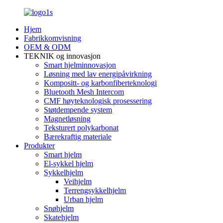
Hjem
Fabrikkomvisning
OEM & ODM
TEKNIK og innovasjon
Smart hjelminnovasjon
Løsning med lav energipåvirkning
Kompositt- og karbonfiberteknologi
Bluetooth Mesh Intercom
CMF høyteknologisk prosessering
Støtdempende system
Magnetløsning
Teksturert polykarbonat
Bærekraftig materiale
Produkter
Smart hjelm
El-sykkel hjelm
Sykkelhjelm
Veihjelm
Terrengsykkelhjelm
Urban hjelm
Snøhjelm
Skatehjelm