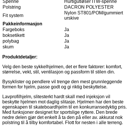
Spenne
Hurtigutløser ITW-spenne
Polstring
DACRON POLYESTER
Nylon ST801/POM/gummiert
Fit system
urskive
Pakkeinformasjon
Fargeboks
Ja
boksetikett
Ja
polybag
Ja
skum
Ja
Produktdetaljer:
Velg den beste sykkelhjelmen, det er flere faktorer: komfort,
størrelse, vekt, stil, ventilasjon og passform til stilen din.
Bysyklister og pendlere vil trenge den mest grunnleggende
formen for hjelm, passe godt og gi riktig beskyttelse.
Lavprofilhjelm, slitesterkt hardt skall med injeksjon vil
beskytte hjelmen mot daglig slitasje. Hjelmen har den beste
egenskapen til skateboardhjelm til en konkurransedyktig pris.
Med funksjoner designet for sportslige ryttere. Den brede
nedre delen gjør det enkelt å ta den på eller av. akkurat nok
polstring til å tilby komfortabel. Flott for nesten i alle terreng.