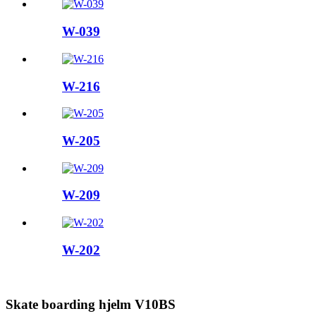
W-039
W-216
W-205
W-209
W-202
Skate boarding hjelm V10BS