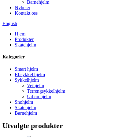
Barnehjelm
Nyheter
Kontakt oss
English
Hjem
Produkter
Skatehjelm
Kategorier
Smart hjelm
El-sykkel hjelm
Sykkelhjelm
Veihjelm
Terrengsykkelhjelm
Urban hjelm
Snøhjelm
Skatehjelm
Barnehjelm
Utvalgte produkter