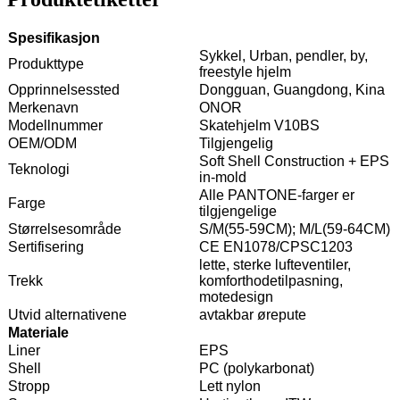
Spesifikasjon
Sykkel, Urban, pendler, by,
Produkttype
freestyle hjelm
Opprinnelsessted
Dongguan, Guangdong, Kina
Merkenavn
ONOR
Modellnummer
Skatehjelm V10BS
OEM/ODM
Tilgjengelig
Soft Shell Construction + EPS
Teknologi
in-mold
Alle PANTONE-farger er
Farge
tilgjengelige
Størrelsesområde
S/M(55-59CM); M/L(59-64CM)
Sertifisering
CE EN1078/CPSC1203
lette, sterke lufteventiler,
Trekk
komforthodetilpasning,
motedesign
Utvid alternativene
avtakbar ørepute
Materiale
Liner
EPS
Shell
PC (polykarbonat)
Stropp
Lett nylon